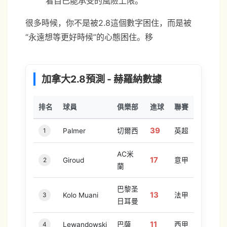
看自己能承受的風險上限。
很多時候，你不是被2.8這個數字困住，而是被
“永遠想等更好時候”的心態困住。移
加拿大2.8預測 - 赫羅納數據
排名
球員
俱樂部
進球
聯賽
39
1
Palmer
切爾西
英超
AC米
17
2
Giroud
意甲
蘭
巴黎圣
13
3
Kolo Muani
法甲
日耳曼
11
4
Lewandowski
巴薩
西甲