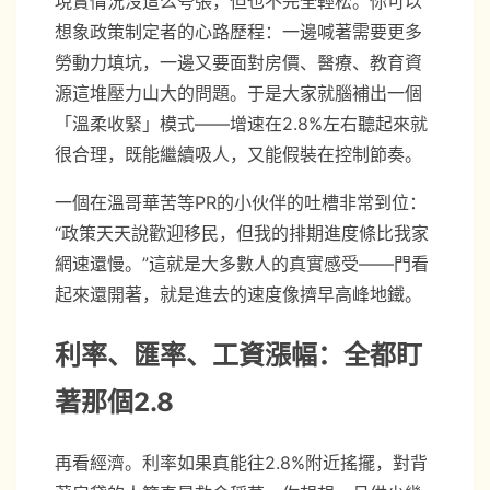
現實情況沒這么夸張，但也不完全輕松。你可以
想象政策制定者的心路歷程：一邊喊著需要更多
勞動力填坑，一邊又要面對房價、醫療、教育資
源這堆壓力山大的問題。于是大家就腦補出一個
「溫柔收緊」模式——增速在2.8%左右聽起來就
很合理，既能繼續吸人，又能假裝在控制節奏。
一個在溫哥華苦等PR的小伙伴的吐槽非常到位：
“政策天天說歡迎移民，但我的排期進度條比我家
網速還慢。”這就是大多數人的真實感受——門看
起來還開著，就是進去的速度像擠早高峰地鐵。
利率、匯率、工資漲幅：全都盯
著那個2.8
再看經濟。利率如果真能往2.8%附近搖擺，對背