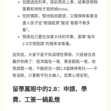
怕錯過低利率，提前買房上車，結果發現物
業費和地稅才是終極boss。
怕房價跌，堅持租房觀望，又眼睜睜看著身
邊人房子從“勉強能買”變成“看都不敢多
看”。
預測自己要在加拿大待的年數，都拿“每年
2.8次想跑路”的頻率來衡量。
說到底，大家不是不知道理性算賬，只是被信息
轟炸到麻了：經濟報告一堆、專家觀點一堆、政
策調整一堆，干脆抓住一個2.8當精神寄托——不
管漲跌，只要數字別太嚇人，就算心理安慰。
留學黨眼中的2.8：申請、學
費、工簽一鍋亂燉