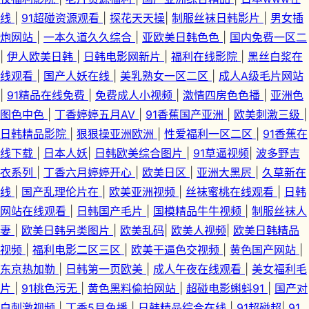
线
|
91超碰资源观看
|
探花天天操
|
制服丝袜日韩影片
|
男女插
炮网站
|
一本久道久久综合
|
亚欧美日韩色色
|
国内免费一区二
|
伊人欧美日韩
|
日韩电影网新片
|
福利在线影院
|
黑丝白浆在
线观看
|
国产人妖在线
|
美乳熟女一区二区
|
成人A级毛片网站
|
91精品在线免费
|
免费成人小视频
|
激情四房色色播
|
亚洲色
图色中色
|
丁香婷婷五月AⅤ
|
91香蕉国产亚洲
|
欧美刺激三级
|
日韩精品影院
|
狠狠操亚洲欧洲
|
性爱福利一区二区
|
91香蕉在
线下载
|
日本人妖
|
日韩欧美综合图片
|
91草逼视频
|
波多野吉
衣系列
|
丁香六月婷婷开心
|
欧美日区
|
亚洲大黑屄
|
久草新在
线
|
国产乱理伦片在
|
欧美亚洲视频
|
丝袜蜜桃在线观看
|
日韩
网站在线观看
|
日韩国产毛片
|
国模精品牛牛视频
|
制服丝袜人
妻
|
欧美日韩另类图片
|
欧美乱码
|
欧美人视频
|
欧美日韩精品
视频
|
福利电影二区三区
|
欧美干逼色交视频
|
黄色国产网站
|
东京热加勒
|
日韩第一页欧美
|
成人午夜在线观看
|
美女福利毛
片
|
91桃色污无
|
黄色黑料偷拍网站
|
超碰电影蝌蚪91
|
国产对
白刺激视频
|
丁香5月色播
|
日韩精品综合在线
|
91超碰超
|
91