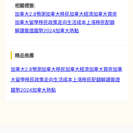
pixel
相關標簽:
track
加拿大2.8預測
加拿大移民
加拿大經濟
加拿大買房
加拿大留學
移民政策走向
生活成本上漲
移民配額
解讀
簽證趨勢
2024加拿大熱點
精品推薦
加拿大2.8預測
加拿大移民
加拿大經濟
加拿大買房
加拿
大留學
移民政策走向
生活成本上漲
移民配額解讀
簽證
趨勢
2024加拿大熱點