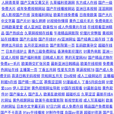
人网青青草
国产又爽又黄又无
久草福利资源网
东方成人在线
国产一级
免费大片
成年免费视频网站
国产在线播放网站
亚洲日本视频
淫淫网网
操逼 97韩影视伦理 男人的天堂网黄 91免费看福利姬 久久视频老司机 91麻豆
成人影视国产在线
深夜福利网址
欧美在线免费看
日夜夜欧美
国产大片
中文字幕
国产片91
操久婷婷
91视频你懂得
黄色三级片毛片
免费电影片
tvcom 蜜桃成人AV 91午夜视频 人妻操人人 91熟女91 国产片1024 欧美一区
日韩欧美爱爱
成人亚洲区
欧美性16
成人色情黄片在线
在线观看亚洲精
品
国产热综合
久草网视频在线看
午夜精品网影院
伦理片完整版
黄视网
啪啪 亚洲东方AV在线 91国厂视频 91最新网页 国产福利视频网导航 三级日
站在线播放
国产片自拍
国产在线91
AV亚洲网址
国产经典三级在线
丁香
婷婷五月综合
五月花亚洲综合
国产影院第一页
乱码欧美孕交
超碰在线
韩网址 91精品一区 www91福利 九九婷婷伊人色 91匿名大神人妻在线 欧美
艹
日本在线护士
黄色三级免费网址
香港电影伦理片
91黄色电影
亚洲一
区成人视频
国产福利电影
日韩成人影片
男的天堂网AV
国产精品尤物在
三级毛片 91视频在线观看最新 人人插人人射 超碰操碰超碰超96 亚州综合幕
免费a一毛片
欧美肠交扩张另类
最新亚洲日韩精品
欧美在线视频
免费黄
色网址在线
主播第一页
丁香五月网
性爱东京热
草逼视频78
国产成人免
国产性爱不卡在线 91爆艹 久草福利免费 91福利视频地址导航 久草视频99
费无码
高清日韩无码视频
宗和网五月天
日b视频
成人三级网站在
主播福
利姬h在线
国产精一精二区
基情涩涩网
51漫画成人
丁香5月综合网
91爱
91福利视频导航页 内射无码高清 91视频免费观看 青青草国产精品 91资源在
爱com
伊人涩涩射
黄色视频网址导航
91国在线观看
91最新自拍
黄色软
件91
国产操女人
国产乱人
欧美乱欲视频
超碰吃瓜
久草涩涩
最新在线A
线播放 日本成人中文在线 91综合探花 无码直播 超碰成人网站 午夜10000
片网址
黄色视屏网站
欧美午夜寂寞影院
新视觉影视
成人写真福利
欧美
内射网址
日本中文字幕无码
97日穴网
成人免费在线
精品国产免费观看
国产精品密久久 91超碰在线人人 久草视频久久色 性爱1234 人妖玩人妖A片
国产不卡高清
91av在线播放
91制作传媒
岛国av资源
超碰91资源
国产乱