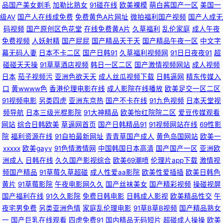
品国产美女剃毛
加勒比熟女
91碰在线
欧美裸模
萌白酱国产一区
美国一
韩A片精品 欧美久久精品网站 国产偷偷碰久草 精品国产网址 www干老女人
级AV
国产人在线成免费
免费黄色A片网址
微拍福利国产视频
国产人成无
码视频
国产原创区色花堂
在线免费黄A片
久草福利
乱伦家庭
成人午夜
com 豆花视频在线 豆花视频91在线观看 国产成人精品玖玖 国产激情精品在
免费视频
人妖射精
国产屁屁
国产精品天干天
国产精品午夜一区
中文字
幕无码人妻
日本不卡二区
国产日韩91
久草福利视频网
91日日夜夜91
超
碰碰天天操
91草草酒店视频
韩日一区二区
国产激情视频网站
成人视频
线 91在线老司机 91图视频在线观看 1024手机看成人片 91丝袜一区 91在现
日本
茄子视频污
亚洲色欲天天
成人丝瓜视频下载
日韩逼网
精东传媒入
口
黄wwww色
香港伦理电影在线
成人影院在线播放
欧美足交一区二区
免费观看 91精品娱乐 91c国产在线观看 日本3级网络入口 精品亚洲日韩在线
91视频电影
另类四虎
亚洲东京热
国产不卡在线
91九色视频
日本天堂视
频导航
日本三级光棍影院
91大神精品
欧美怡红院院二区
爱豆传媒观看
专区 肏屄传媒 91黄色网入口站 日本老湿机啪啪视频 欧美人妖网站 av爱福利
网站
综合日韩欧美
草逼网首页
国产日韩精品91
91视频网站在线
69性影
院
福利资源在线
91自拍最新网址
青青草国产成人
黄色岛国网站
欧美一
91N免费网站 欧美精品久久99久久 国产高潮精品久久 91自尉 不卡免费AV高
xxxxx
欧美gayv
91色情激情网
中国韩国日本高清
国产国产一区
亚洲欧
洲成人
日韩在线
久久国产影视综合
欧美69潮喷
伦理片app下载
激情视
清电影 99久久无码囯产精品 91黄免费 午夜三级代理 日韩久久天堂网 欧美在
频国产精品
91草莓久草超碰
成人性爱aa影院
欧美性爱插插
欧美日韩色
黄片
91草莓影院
午夜电影网久久
国产丝袜美女
国产精彩视频
操碰视屏
线1P 欧美成久久 成人性交 久久国产日韩 91情侣视频 内射嫂子影音先锋 91
国产福利在线
91久久影院
免费日韩电影
日韩成人影视
欧美精品性交
午
夜宅男免费
另类亚洲色情
家庭乱伦理电影
91草B草B视频
国产精品熟女
蜜桃视屏 老司机福利电影院 91极品网站 极品内射国产 91N操 国产av大香蕉
一
国产巨乳在线观看
四虎免费91
国内精品无码短片
超碰成人操操
欧美