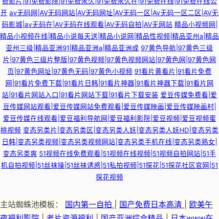
费影片|91免费影院|91免费永久|91免费永久在|91免费在线|91免费在线公
开
av无码网|AV无码网站|AV无码网址|AV无码一区|Av无码一区二区|AV无
码影城|av无码在|AV无码在线观看|AV无码自拍|AV无网站
精品小视频网|
精品小视频在线|精品小说每天送|精品小说网|精品性视频|精品亚州a|精品
亚州三级|精品亚洲91|精品亚洲a|精品亚洲成
97黄色导航|97黄色三级
片|97黄色三级片整版|97黄色视频|97黄色视频网站|97黄色网|97黄色网
页|97黄色网址|97黄色无码|97黄色小视频
91看片黄看片|91看片免费
网|91看片免费下载|91看片日韩|91看片神器|91看片神器下载|91看片网
站|91看片网站入口|91看片网站下载|91看片下载安装
爱豆传媒免费看|爱
豆传媒网站观看|爱豆传媒网站免费观看|爱豆传媒映画|爱豆传媒映画村|
爱豆传媒在线观看|爱豆福利导航网|爱豆福利影院|爱豆视频|爱豆视频蜜
桃视频
变态另类片|变态另类区|变态另类人妖|变态另类人妖HD|变态另类
日韩|变态另类视频|变态另类视频网站|变态另类手机在线|变态另类熟女|
变态另类爽
51视频在线免费观看|51视频在线视频|51视频自拍网站|51手
机自拍视频|51丝袜操|51丝袜诱惑|51私拍视频|51探花|51探花社区官网|51
探花视频
主站蜘蛛池模板：
国内第一自拍
|
国产免费日本高清
|
欧美午
夜福利影院
|
老片资源福利
|
国产亚洲综合精品
|
日本www在