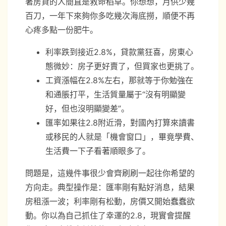
著房貸的人簡直是救命稻草。你想想，月供少幾
百刀，一年下來夠你多吃幾次海底撈，順便不再
心疼多點一份肥牛。
利率跌到接近2.8%，貸款黨狂喜，房東心
態微妙：房子更好賣了，但買家也更挑了。
工資漲幅在2.8%左右，那就等于你勉強在
和通脹打平，生活質量屬于“沒有明顯變
好，但也沒明顯變差”。
匯率如果往2.8附近滑，對國內打算來讀書
或移民的人就是「機會窗口」，畢竟學費、
生活費一下子看著順眼多了。
問題是，這幾件事很少會齊刷刷一起往你希望的
方向走。典型操作是：匯率剛有點好消息，結果
房租漲一波；利率剛有松動，房價又開始蠢蠢欲
動。你以為自己抓住了幸運的2.8，現實會提醒