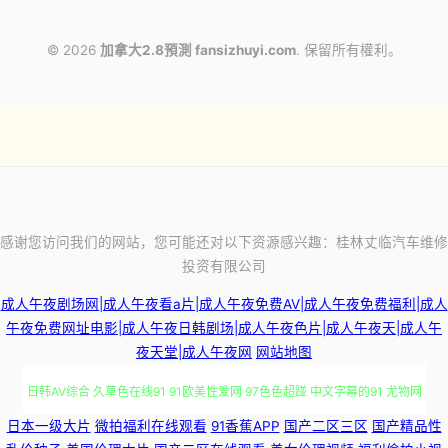
© 2026
加拿大2.8預測 fansizhuyi.com
. 保留所有權利。
感谢您访问我们的网站，您可能还对以下资源感兴趣：桂林丈临汽车维修
投资有限公司
成人午夜剧场网|成人午夜看a片|成人午夜免费AV|成人午夜免费福利|成人
午夜免费网址电影|成人午夜日韩剧场|成人午夜色片|成人午夜天|成人午
夜天堂|成人午夜网
网站地图
日韩AV综合 久草色在线91 91欧美性爱网 97色色超踫 中文字幕的91 尤物网
日本一级大片
微拍福利在线观看
91香蕉APP
国产二区三区
国产精品性
视频 少妇91n 午夜剧场成人免费A片 影音先锋资源无人区 五月天婷婷社区 亚