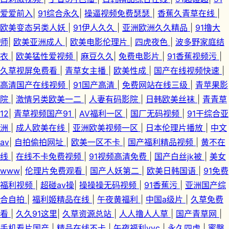
爱爱前入
|
91综合永久
|
操逼视频免费瑟瑟
|
香蕉久青草在线
|
欧美变态另类人妖
|
91伊人久久
|
亚洲欧洲久久精品
|
91撸大
师
|
欧美亚洲成人
|
欧美电影伦理片
|
四虎夜色
|
波多野家庭结
衣
|
欧美猛性爱视频
|
麻豆久久
|
免费电影片
|
91香蕉视频污
|
久草视屏免费看
|
青草女主播
|
欧美性成
|
国产在线视频快速
|
高清国产在线视频
|
91国产高清
|
免费网站在线三级
|
青苹果影
院
|
激情另类欧美一二
|
人妻有码影院
|
日韩欧美丝袜
|
青青草
12
|
青草视频国产91
|
AV福利一区
|
国厂无码视频
|
91干综合亚
洲
|
成人欧美在线
|
亚洲欧美视频一区
|
日本伦理片播放
|
中文
av
|
自拍偷拍网址
|
欧美一区不卡
|
国产福利精品视频
|
黄不在
线
|
在线不卡免费视频
|
91视频高清免费
|
国产白丝jk被
|
美女
www
|
伦理片免费观看
|
国产人妖第二
|
欧美日韩国语
|
91免费
福利视频
|
超碰av操
|
操操操无码视频
|
91香蕉污
|
亚洲国产综
合自拍
|
福利姬精品在线
|
午夜黄福利
|
中国a级片
|
久草免费
看
|
久久91这里
|
久草资源总站
|
人人撸人人草
|
国产青草网
|
手机看片国产
|
精品在线不卡
|
午夜福利yyc
|
永久四虎
|
蜜臀