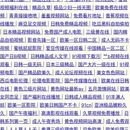
视频福利在线
|
精品久草
|
极品少妇一线天图
|
欧美免费在线视
频
|
青青操操喷喷
|
羞羞视频网站
|
免费看片地址
|
香蕉视频在
线播放
|
麻豆足交视频
|
日韩免费精品视频
|
吃瓜黑料自拍偷拍
|
日本精品视频网站
|
免费国产成人电影
|
三级黄在线
|
国内精
品自拍视频
|
影音先锋一区
|
欧美一区日韩二区
|
成人无码不卡
视频
|
蜜桃屁屁影院
|
爱豆传媒在线观看
|
中国精品一区二区
|
国产日B视频
|
日韩精品成人文学
|
91视频下载污
|
艹b视频在线
观看
|
日韩一级无码
|
日本三级精品
|
国产大片一级在线
|
91视
频电影
|
国产精品欧美久
|
成人论坛视频在线
|
美女色色网站
|
西瓜电影伦理
|
伦理电影影院
|
国产传媒撸在线
|
欧美在线日韩
在线
|
黄色三级片网站
|
黄色网址最新av
|
五月激情网站
|
欧美
女同恋足
|
国产福利在线播放
|
日韩成人精品视频
|
91丰满人
妖
|
欧美一区影院
|
欧美日韩国产不卡
|
91cn
|
亚洲极品嫩粉久
久
|
国产午夜福利
|
高清影视在线观看
|
久草视频免费播放
|
日
韩系列第一页
|
成人午夜秀场
|
黄色视频网站高清
|
成人免费观
看
|
人人草人人干
|
香港三级伦理电影
|
可色欧美
|
欧美伦理三