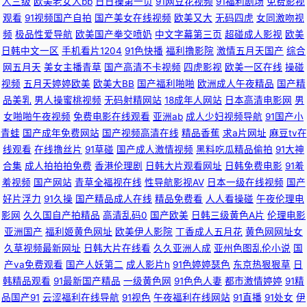
人三级
欧美老女人bb
日日操第一页
91网豆花视频
91福利剧场
免费影视
观看
91视频国产自拍
国产美女在线视频
欧美又大
无码四虎
女同激吻视
品在线 先锋影音波多野吉衣 超碰激情国产 色界福利导航 91在线高清视频 日
频
极品性爱导航
欧美国产拳交喷奶
中文字幕第三页
超碰成人影视
欧美
日韩中文一区
手机看片1204
91色快播
福利撸影院
激情五月天国产
综合
韩三级www 91熟女精品91 欧美欧美欧美欧美 91韩剧网最新韩剧 激情小说
网五月天
美女主播青草
国产高清不卡视频
四虎影视
欧美一区在线
操碰
视频
五月天婷婷欧美
欧美大BB
国产福利啪啪
欧洲成人午夜精品
国产精
亚洲性图 在线观看AV大片 国产午夜福利网一二区 亚洲第十一页无码AV 国产
品美乳
男人操蜜桃视频
无码射精网站
18成年人网站
日本高清电影网
男
女啪啪午夜视频
免费电影在线观看
亚洲ab
成人少妇视频导航
91国产小
福利微拍一区 影音先锋av无码 传媒在线观看免费看 五月花成人网 av色色天
青蛙
国产成年免费网站
国产视频高清在线
精品香蕉
求a片网址
麻豆tv在
线观看
在线撸丝片
91草碰
国产成人激情视频
黑料吃瓜精品偷拍
91大神
堂 日韩精品二 91视频网址大全 欧美精品网页 91色免费看 蜜芽一起操海角
合集
成人拍拍拍免费
香港伦理剧
日韩大片观看网址
日韩免费电影
91羞
羞视频
国产网站
青草全福视在线
性导航影视AV
日本一级在线视频
国产
91妹妹 久久黄色成人网站 91传媒在线视频网 国产天堂网 性欧美首页另类
好片浮力
91久操
国产精品成人在线
精品免费看
人人看操碰
午夜伦理电
影网
久久国自产拍精品
高清乱码0
国产欧美
日韩三级黄色A片
伦理电影
www狠狠草 三级黄色高清在线 www极品女 天天干天天在线电影 成人网在
亚洲国产
福利姬黄色网址
欧美伊人影院
丁香成人五月花
黄色网网址女
久草视频最新网址
日韩大片在线看
久久亚洲人成
亚州色图乱伦小说
国
线免费观看 天堂中文资源网站 www国产视频 日韩欧美中文字 97人妻影院
产va免费观看
国产人妖第二
成人影片h
91色婷婷瑟色
东京热狠狠草
日
韩精品观看
91最新国产精品
一级黄色网
91色色人妻
都市激情婷婷
91精
品国产91
云涩福利在线导航
91视色
午夜福利在线网站
91直播
91处女
伊
人妖肛交 91社欧美 欧美敕B 91视频大全在线观看 欧美a久久 99热婷 日干射