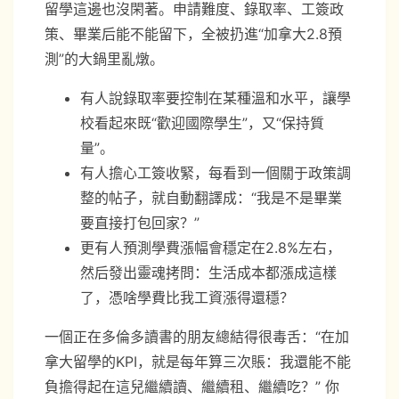
留學這邊也沒閑著。申請難度、錄取率、工簽政
策、畢業后能不能留下，全被扔進“加拿大2.8預
測”的大鍋里亂燉。
有人說錄取率要控制在某種溫和水平，讓學
校看起來既“歡迎國際學生”，又“保持質
量”。
有人擔心工簽收緊，每看到一個關于政策調
整的帖子，就自動翻譯成：“我是不是畢業
要直接打包回家？”
更有人預測學費漲幅會穩定在2.8%左右，
然后發出靈魂拷問：生活成本都漲成這樣
了，憑啥學費比我工資漲得還穩？
一個正在多倫多讀書的朋友總結得很毒舌：“在加
拿大留學的KPI，就是每年算三次賬：我還能不能
負擔得起在這兒繼續讀、繼續租、繼續吃？” 你