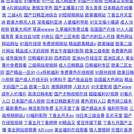
酱
日本理论
91操电影
91一区
成人精品无
91国产小视频
日韩美女免费直
播
A片网站网址
激情文学色
国产主播第37页
青久青青
日本精品在线播
放
三级A片
国产日韩亚洲综合
91短视频网站
欧美骚网站
丁香五月天亚
洲
欧美大粗吊人妖
深夜福利亚洲
人兽福利导航
91叉叉操小骚逼
成人18
视频
欧美大鸡吧
草逼wwww
久草福利免费试看
岛国国产在线
91人人超
碰青青
美女白丝18禁
91肏比
国产三区电影
国产内射后入在线
黄色网址
网站网址
97超在线视
免费视频网站
精品欧美精品v
欧美操碰
欧美二级
片网址
精品成人无码视频
男女午夜福利影院
欧美三级电影
免费黄色网
址
成年版快手
日韩福利无码
四虎四房
亚洲AV在线豆花
亚洲区成人
美女
黄片免费观看
三级网站视频网
成人日韩精品
日韩福利专区
欧美二区女
同
国产精品一区91
小x导航福利
免费黄色在线视频
91原创视频
欧美日韩
小视频
国产成人在线无码
91黑料不
国产极品自拍
岛国最大色网站
精品
无码国产二品
欧美一及片
激情网婷婷
人妖大片
91天堂影视
国产www
成年人伦理片
高清日韩电影
国产尤物视频在线
超碰福利97视屏
91看片
入口
日本国产成人视频
日本日韩欧美在线
黄色资料入口
黄色网三级毛
片
最新黄色av
麻豆影院免费
五月天堂丁香
国产精品水多
福利所导航
三
级视频网站J
51福利影院
丁香五月天av
18日本三级全黄
乱伦天堂
国产
在线短视频
丁香五月丁香婷婷
91精品又
爱豆传媒下载
丁香九月国产主
播
美女网站视频黄
A片com
美女福利在线观看
狼人激情网
伦理片香港