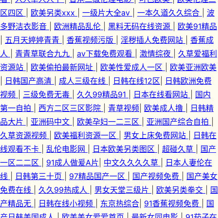
区四区
|
欧美另类xxx
|
一级片大全av
|
一本久道久久综合
|
波
多野洁衣影音
|
欧洲精品乱伦
|
黑料无码在线资源
|
欧美91精品
|
五月天婷婷青青
|
香蕉视频污版
|
淫秽插人免费网站
|
香蕉成
人
|
青青草联合九九
|
av下载免费观看
|
激情综夜
|
久草爱福利
资源站
|
欧美偷拍最新网址
|
欧美性爱成人一区
|
欧美亚洲欧美
|
日韩国产高清
|
成人三级在线
|
日韩在线12区
|
日韩欧洲免费
视频
|
三级免费无毒
|
久久99精品91
|
日本在线看网站
|
国内
第一自拍
|
西方二区三区影院
|
青草视频
|
欧美成人撸
|
日韩精
品大片
|
亚洲码中文
|
欧美孕妇一二三区
|
亚洲国产综合自拍
|
久草资源视频
|
欧美福利资源一区
|
男女上床免费网站
|
日韩在
线观看不卡
|
乱伦电影网
|
日本欧美另类图区
|
超碰久草
|
国产
一区二二区
|
91成人做爰A片
|
中文久久久久草
|
日本人妻伦在
线
|
日韩第三十页
|
97精品国产一区
|
国产视频免费
|
国产美女
免费在线
|
久久99热成人
|
男女天堂三级片
|
欧美另类拳交
|
国
产精品无
|
日韩在线小视频
|
东京热综合
|
91香蕉视频免费
|
国
产日韩美国成人
|
欧美美女爱爱首页
|
最新女同电影
|
91茄子在