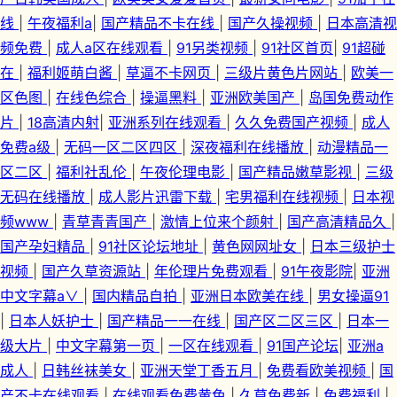
线
|
午夜福利a
|
国产精品不卡在线
|
国产久操视频
|
日本高清视
频免费
|
成人a区在线观看
|
91另类视频
|
91社区首页
|
91超碰
在
|
福利姬萌白酱
|
草逼不卡网页
|
三级片黄色片网站
|
欧美一
区色图
|
在线色综合
|
操逼黑料
|
亚洲欧美国产
|
岛国免费动作
片
|
18高清内射
|
亚洲系列在线观看
|
久久免费国产视频
|
成人
免费a级
|
无码一区二区四区
|
深夜福利在线播放
|
动漫精品一
区二区
|
福利社乱伦
|
午夜伦理电影
|
国产精品嫩草影视
|
三级
无码在线播放
|
成人影片迅雷下载
|
宅男福利在线视频
|
日本视
频www
|
青草青青国产
|
激情上位来个颜射
|
国产高清精品久
|
国产孕妇精品
|
91社区论坛地址
|
黄色网网址女
|
日本三级护士
视频
|
国产久草资源站
|
年伦理片免费观看
|
91午夜影院
|
亚洲
中文字幕a∨
|
国内精品自拍
|
亚洲日本欧美在线
|
男女操逼91
|
日本人妖护士
|
国产精品一一在线
|
国产区二区三区
|
日本一
级大片
|
中文字幕第一页
|
一区在线观看
|
91国产论坛
|
亚洲a
成人
|
日韩丝袜美女
|
亚洲天堂丁香五月
|
免费看欧美视频
|
国
产不卡在线观看
|
在线观看免费黄色
|
久草免费新
|
免费福利
|