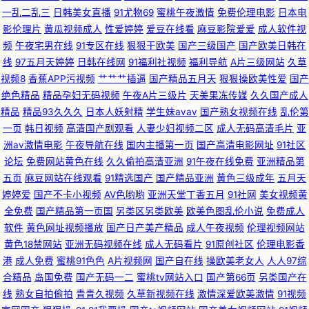
一乱二乱三
日韩美女直播
91尤物69
蜜桃午夜激情
免费伦理电影
日本电
www精品国产 探花一区二区在线 东方最新av在线 一级色片免费看 精品黑
影伦理片
黄瓜视频成人
性爱婷婷
爱豆在线看
麻豆影院爱爱
成人软件视
频
午夜宅男在线
91专区在线
狠狠干欧美
国产三级国产
国产欧美日韩在
丝av 91狠狠超碰 美女丝袜足交 91日韩高清 欧美人妖A片免费看 91伊人超碰
线
97五月天婷婷
日韩在线网
91福利社视频
福利导航
A片三级网站
久草
视频8
香蕉APP污视频
艹艹艹插逼
国产精品五月天
狠狠操欧美性爱
国产
绝色精品
精品孕妇无码视频
午夜A片三级片
天美果冻传媒
久久国产成人
在线 日韩两性网 97色网视频网站 色四房夜天 国产TS人妖在线视频 91白丝
精品
精品93久久久
日本人妖射精
学生妹avav
国产熟女视频在线
乱伦第
一页
韩日视频
高清国产剧观看
人妻少妇视频二区
成人无码高清毛片
亚
国产 日本丁香五月 av最新播放地址 婷婷深爱五月天 成人在线观看av四虎 一
洲av激情电影
午夜导航在线
国内主播第一页
国产高清电影网址
91社区
论坛
免费网站黄色在线
久久偷拍高清亚洲
91午夜在线免费
亚洲精品第
区av大秀影院 国产精品自偷 91精品国自产拍 欧美一区二区高潮喷水 97色撸
五页
麻豆网站在线观看
91精选国产
国产精品亚洲
黄色三级成年
五月天
婷婷爱
国产不卡小视频
AV色哟哟
亚洲天堂丁香五月
91社网
美女视频黄
婷婷五月份欧美 大香蕉伊人妻 中韩毛片精品基地 黄色成人在线视频观看 91
全免费
国产精品第一页国
另类区另类欧美
欧美色图乱伦小说
免费成人
软件
黄色网址视频播放
国产日产美产精品
成人午夜视频
伦理视频网站
黄篇 欧美性交精品视频大全 俺去也综合色图 亚洲色欧美色性爱春色 國産AV
黄色18禁网站
亚洲无码视频在线
成人无码看片
91原创社区
伦理电影香
港
成人免费
蜜桃91色色
A片视频网
国产自在线
操欧美老女人
人人97综
天美傳媒 91豆花导航 玖玖综合性 91瑟瑟视频导航 日韩恋足 东方av免费观看
合精品
岛国免费
国产无码一二
蜜桃tv网站入口
国产第66页
另类国产在
线
熟女自拍偷拍
青青久视频
久草新视频在线
激情深爱欧美激情
91视频
91c美女 美欧韩视频 91视频网在线 日韩福利社区 超踫人人色导航 夜竞久久