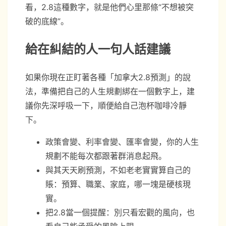
看，2.8這種數字，就是他們心里那條“不想被突
破的底線”。
給在糾結的人一句人話建議
如果你現在正盯著各種「加拿大2.8預測」的說
法，準備把自己的人生規劃綁在一個數字上，建
議你先深呼吸一下，順便給自己泡杯咖啡冷靜
下。
政策會變、利率會變、匯率會變，你的人生
規劃不能每次都跟著群消息起飛。
與其天天刷預測，不如老老實實算自己的
賬：預算、職業、家庭，哪一塊是硬核現
實。
把2.8當一個提醒：別只看宏觀的風向，也