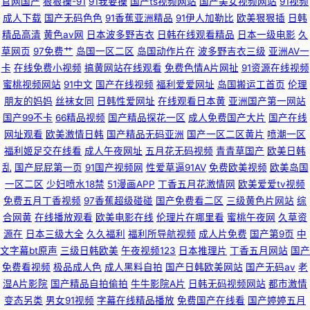
官网国产
狠狠操-91
91我要操
国产ts视频网站
国产美女视频网站
91视频
成人下载
国产无码色色
91香蕉亚洲精品
91伊人加勒比
欧美狠狠插
日韩
香蕉网 国模福利91 91传媒迅雷磁力链接 欧美扩肛 TS国产视频在线看 亚洲
精品高清
黄色av网
日本波多野吉衣
日韩在线观看精品
日本一级电影
久
草网页
97免费艹
岛国一区二区
岛国动作片在
波多野吉衣三级
亚洲AV一
成人小说网 国产视频社区论坛 91黄色入口 欧美三级毛片 91在线超碰到 天堂
卡
在线免费小视频
搞黄网站在线观看
免费色情A片网扯
91资源在线视频
蜜桃视频网站
91中文
国产在线视频
福利爱爱网址
岛国搬运工首页
伦理
一级大片 福利色第一导航 91电影免费看 免费黄色品尚在线 91娱乐综合 先锋
朋友的妈妈
丝袜女同
日韩性爱网址
在线观看日本黄
亚洲国产第一网站
国产99不卡
66精品视频
国产精品探花一区
成人免费国产大片
国产在线
av影音av成人 国产精品自在线拍国产 91福利青草国产 殴美一二三观看 av伊
网址观看
欧美激情日韩
国产精品无码亚洲
国产一区二区黄片
喷潮一区
福利姬足交在线看
成人午夜网址
五月花无码视频
青青草国产
欧美日韩
人久久青草 91av视频福利国产 久久一久久 91伊人综合在线 少妇自蔚
乱
国产屁屁第一页
91国产视频网
性爱草逼91AV
免费欧美视频
欧美岛国
一区二区
少妇喷水18禁
51漫画APP
丁香五月花激情网
欧美爱爱tv视频
免费五月丁香视频
97香蕉超级碰碰
国产免费看二区
三级黄色片网站
综
合网黄
在线播放观看
欧美电影在线
伦理片在哪里看
蜜桃午夜网
久草资
源在
日本三级大全
久久福利
福利所导航视频
成人片免费
国产第9页
中
文字幕bt原声
三级日韩欧美
午夜视频123
日本推理片
丁香五月网站
国产
免费看视频
极品成人色
成人黑料自拍
国产日韩欧美网站
国产无码av
老
湿A片影院
国产精品自拍偷拍
牛牛影院A片
日韩无码视频网站
都市激情
变态另类
男女91视频
字幕在线精品播放
免费国产在线看
国产婷婷五月