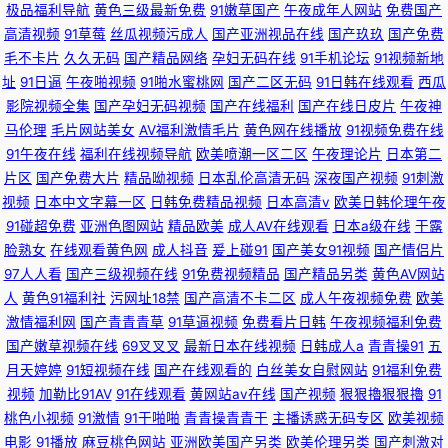
极品福利导航
黄色三级最新免费
91嫩草国产
午夜成年人网站
免费国产
高清视频
91草莓
丝瓜视频污成人
国产亚洲视品在线
国产玖玖
国产免费
毛不卡片
久久无码
国产精品网络
孕妇无码在线
91手机论坛
91视频新地
址
91日逼
午夜啪视频
91啪水蜜桃网
国产二区无码
91日韩在线观看
西瓜
影院视频全集
国产孕妇无码视频
国产在线福利
国产在线日皮片
午夜神
马伦理
毛片网站美女
AV福利激情毛片
黄色网在线播放
91视频免费在线
91午夜在线
福利在线视频导航
欧美喷潮一区二区
午夜理论片
日本第二
片区
国产免费大片
精品呦视频
日本乱伦高清无码
深夜国产视频
91刺激
视频
日本中文字幕一区
日韩免费精品视频
日本高清v
欧美日韩伦理午夜
91碰超免费
亚洲色图网站
精品欧美
成人AV在线观看
日本a级在线
干露
脸熟女
在线观看黄色网
成人抖音
爰上碰91
国产美女91视频
国产情侣片
97人人看
国产三级视频在线
91免费视频精品
国产精品另类
黄色AV网站
人
黄色91福利社
污网址18禁
国产高清不卡二区
成人午夜视频免费
欧美
激情福利网
国产青青青草
91草逼视频
免费看片日韩
午夜视频福利免费
国产嫩草视频在线
69叉叉叉
最新日本在线视频
日韩成人a
青青操91
五
月天婷婷
91短视频在线
国产在线观看的
白丝美女自慰网站
91福利免费
视频
加勒比91AV
91在线观看
黄网站av在线
国产视频
狠狠擼狠狠擼
91
桃色小视频
91激情
91干啪啪
青青操青青干
主播诱惑无码专区
欧美视频
电影
91播放
麻豆桃色网站
亚洲欧美国产另类
欧美伦理另类
国产刺激对