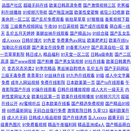
品国产社区
超碰无码在线
欧美日韩高清免费
国产激情视频三区
宅男福
利在线播放
91视频污导航
国产啪亚洲国
欧美性爱密臀
疯狂少妇喷潮
欧
美肏屄一区二区
国产乱伦免费观看
偷拍草草草
97狠狠插
香蕉视频下载
污版
三级黄色视频网址
午夜99
91日逼视频
国产成在线观看
萌白酱一线
天
乱伦五月天婷婷
美腿丝袜在线观看
国产精品3p
91综合碰
国产乱女乱
成人xxxxx
日韩伦理片
91色爱
免费黄色av网址
欧美肥老妇
欧美在线tv
加勒比在线视屏
国产美女在线免费
91香蕉污APP
国产高清自拍一区
第
一页草草影院
韩日成人
精品福利
91天堂一区二区
日韩a级电影
国产二区
高清
国产www视频
国产粉嫩
国产男女猛视频
91社在线看
欧美日韩黄色
片
变态另态另类2
91李宗精品
黑丝袜自慰喷水
乱伦五月
国产无码网站
三级无毒免费
青青草51
91丝袜在线
91九色在线观看
91插
成人中文字幕
免费
成年人网站视频
免费在线影院
日本欧美第一页
国产ts在线观看
午
夜影院国产在线
91操在线观看
日韩在线播放视频
成人大片一级天天
内
射性爱网址大全
欧美社区第一页
欧美在线视频播放
91视频污污污
超碰
在线公开
AV蜜桃吃瓜
日本欧美在线看
国产精选免费视频
国产精品91视
频
69热最新网址
无码白丝强行免费
激情影院日韩
久草123
福利欧美在
线
成人片无码
日韩成人极品视频
国产在线诱惑
乱人xxxxx
超黄无码
三
级黄色图片
91免费看视频
精品午夜福利网
精品亚洲成a人
国产精品萌白