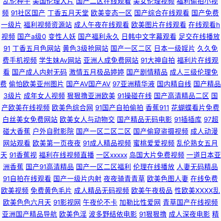
乱伦种子
美国伦理大片
国产二区在线观看
美女伦理视频
福利偷拍小视
频
91社区国产
丁香五月天堂
欧美变态一区
国产综合在线观看
国产免费
洲福利电影 香蕉视频禁18 91白虎高潮 国产性爱不卡在线观看 大香蕉青草 丁
一级片
福利视频资源站
成人午夜在线观看
欧美图片在线观看
在线观看h
视频
国产a级0
变性人妖
国产福利永久
日韩中文字幕观看
足交在线播放
香五月桃花网网 香蕉视频网站 91色色网址 91熟女十分钟中文视频 91VA片
91
丁香五月色网站
黄色3级抢网站
国产一区二区
日本一级婬片
久久免
费手机视频
学生妹Av网站
亚洲人成免费网站
91大神自拍
福利片在线观
91足交视频 www超碰在线91 WWW色网 91视频91啪啪 99草碰碰热 91色导
看
国产成人内射无码
激情五月极品婷婷
国产剧情精品
成人三级伦理免
费
偷怕欧美亚州图片
国产AV国产AV
97亚洲精华液
国内精自线
国产精品
网站 91在线观看视频 91香蕉传媒 91激情电影在线观看 51国产情侣在线 一区
3级片
成年女人视频
狠狠撸亚洲欧美
91操碰在线
国产高清精品二区
国
产欧美在线视频
欧美色综合网
91国产自拍偷拍
香蕉911
花蝴蝶看片免费
不卡在线 欧美a在线观看 亚洲AV电影影音先锋 影音先锋AV一级大片 亚洲东
白丝美女免费网站
欧美女人与动物交
国产精品无码电影
91插插库
97超
碰大香蕉
户外自慰影院
国产一区二区二区
国产偷窥盗摄视频
成人动漫
方aV色图 午夜伦理香港 欧美色综合网站在线 日韩第一页在线观看 国产五月
网站观看
欧美第一页夜夜
91成人精品视频
蜜桃爱爱视频
乱伦熟女五月
天
91香蕉视
福利在线视频直播
一区xxxxx
岛国大片免费视频
一道日本亚
婷 久草影城 92AV免费 香焦AV 色日韩在线 91一区三区 欧美日韩久久精品爱
洲香蕉
国产91高清精品
国产一区二区福利
伦理在线播放
人妻无码精品
91自拍在线观看
国产一级片内射
夜夜骑青青草
欧美色图人妻
在线免费
爱 欧美性爱一区在线播放 国产自产精品 超碰www 69国际映画网址 亚洲先
欧美视频
免费黄色毛片
成人精品无码视频
欧美午夜极品
性欧美ⅩⅩⅩⅩ乱
欧美色色六月天
91影视网
午夜伦不卡
加勒比性爱网
青草国产在线视频
锋av 内射91 国产第一页啪啪 92伪娘黑料网 91久久porn资源 综合悠悠色 日
亚洲国产精品导航
欧美色淫
波多野结依电影
91狠狠撸
成人深夜电影
精