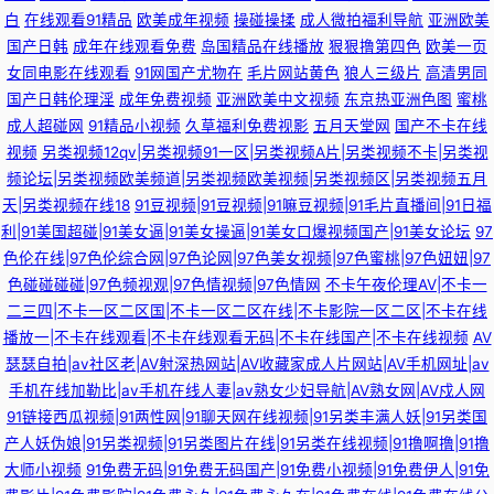
白
在线观看91精品
欧美成年视频
操碰操揉
成人微拍福利导航
亚洲欧美
国产日韩
成年在线观看免费
岛国精品在线播放
狠狠撸第四色
欧美一页
女同电影在线观看
91网国产尤物在
毛片网站黄色
狼人三级片
高清男同
国产日韩伦理淫
成年免费视频
亚洲欧美中文视频
东京热亚洲色图
蜜桃
成人超碰网
91精品小视频
久草福利免费视影
五月天堂网
国产不卡在线
视频
另类视频12qv|另类视频91一区|另类视频A片|另类视频不卡|另类视
频论坛|另类视频欧美频道|另类视频欧美视频|另类视频区|另类视频五月
天|另类视频在线18
91豆视频|91豆视频|91嘛豆视频|91毛片直播间|91日福
利|91美国超碰|91美女逼|91美女操逼|91美女口爆视频国产|91美女论坛
97
色伦在线|97色伦综合网|97色论网|97色美女视频|97色蜜桃|97色妞妞|97
色碰碰碰碰|97色频视观|97色情视频|97色情网
不卡午夜伦理AV|不卡一
二三四|不卡一区二区国|不卡一区二区在线|不卡影院一区二区|不卡在线
播放一|不卡在线观看|不卡在线观看无码|不卡在线国产|不卡在线视频
AV
瑟瑟自拍|av社区老|AV射深热网站|AV收藏家成人片网站|AV手机网址|av
手机在线加勒比|av手机在线人妻|av熟女少妇导航|AV熟女网|AV戍人网
91链接西瓜视频|91两性网|91聊天网在线视频|91另类丰满人妖|91另类国
产人妖伪娘|91另类视频|91另类图片在线|91另类在线视频|91撸啊撸|91撸
大师小视频
91免费无码|91免费无码国产|91免费小视频|91免费伊人|91免