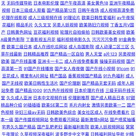
天
无码传媒导航
日本电影伦理
国产午夜高清
美女黄色18
亚洲午夜精品
视频
日本三级成人观看
国产精品第12页
日韩午夜场
成人视频高清免费
伦理在线影视
成人三级视频在线
91理论片
欧美日韩性爱福利
av午夜探
花福利
精品毛片
久久叉叉
另类人妖视频
欧美熟妇穴视频
丁香五月V国
产
日韩黄色网址
豆花福利视频
轮理片自拍偷拍
日韩欧美美女视频
欧美
A级黄色影院
丁香影视五月花
福利视频电影久久
污污污污免费
91金典免
费
欧美三级日本
成人在线吃瓜网站
成人岛国影院
成人动漫二区三区
久
草在线最新
日韩精品推荐
国产精品一区自拍
男人天堂
a片123
另类视频
欧美
国产在线直播
亚洲卡一卡二
成人在线免费看黄
操操无码视频
国产
高清第一页
91国产在线播放
国产女人夜夜做
国产在线小视频
91com
91
豆花成人
哪里有A片网址
精产国品
香蕉视频国产精品
91九色福利
成人
国产无线视
欧美日韩性生活片
国产伦理剧
国产精品无套无码
成年人网
站免费
国产精品1000
91九色在线视频
日本伦理片在线
三级无码在线天
堂
久久成人亚洲
日本中文视频在线
伦理剧推荐
国产成人精品日本
97甜
桃品种介绍
91插插插
欧美SE第二页
毛片内射女
激情另类欧美一二
国产
色视频
孕妇三级av无码
日韩欧美色综合
美女社区成人
在线免费看片
日
本一级
国产传媒视频网站
免费观看污网站
最新激情h网站
国产喷浆抽搐
宅男久久国产精品
国产乱肥老妇
最新福利影院
欧美人妖视频网站
窝窝
午夜理论
久草视频深夜福利
波多野步中文字幕
日韩福利网址导航
91精