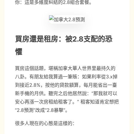
你：這是多維度糾結的2.8組合套餐。
買房還是租房：被2.8支配的恐
懼
買房這個話題，堪稱加拿大華人世界里最持久的
八卦。有朋友給我算過一筆賬：如果利率從3.x掉
到接近2.8%，按他的貸款額算，每月能省出一臺
新手機的月供。聽完之后他居然說：“那我就可以
安心再漲一次房租給租客了。” 租客知道肯定想把
“2.8預測”改成“2.8暴擊”。
很多人現在的心態是這樣的：